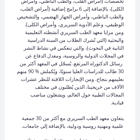
تخصصات (أمراض القلب، والطب الباطني، وأمراض
الكلى)، بالإضافة إلى 6 برامج إضافية (أمراض القلب،
والطب الباطني، وأمراض الجهاز الهضمي، والتشخيص
الوظيفي، وعلم الأدوية السريري، وأمراض الكلى).
ومن مزايا معهد الطب السريري أنشطته التعليمية
والبحثية (التي تُشرك الطلاب من السنة الدراسية
الثانية في البحوث)، والتي تنعكس في نشاط النشر
في المجلات الدولية والروسية، ومعدل الدفاع عن
رسائل الدكتوراه المرتفع. يُسجّل في المعهد أكثر من
30 طالب للدراسات العليا سنويًا، ويُكملش % 90 منهم
نعليمهم بنجاح. ومن الإنجازات اللافتة للنظر عشرات
الآلاف من خريجينا، الذين يُطلبون في مختلف
المجالات الطبية حول العالم، ويشغلون مناصب
قيادية.
يتعاون معهد الطب السريري مع أكثر من 30 جمعية
علمية ومهنية روسية ودولية، بالإضافة إلى جامعات.