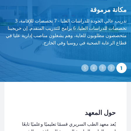
مكانة مرموقة
لت
،
تدريب عالي الجودة للدراسات العليا - 7 تخصصات للإقامة، 3
با
تخصصات للدراسات العليا، 6 برامج للتدريب المتقدم. إن خريجينا
ال
متخصصون مطلوبون للغاية، وهم يشغلون مناصب إدارية عليا في
وا
ي
قطاع الرعاية الصحية في روسيا وفي الخارج.
حول المعهد
يُعد معهد الطب السريري قسمًا تعليميًا وعلميًا تابعًا