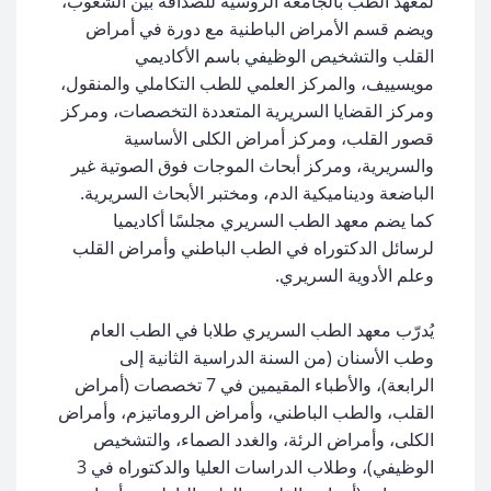
لمعهد الطب بالجامعة الروسية للصداقة بين الشعوب،
ويضم قسم الأمراض الباطنية مع دورة في أمراض
القلب والتشخيص الوظيفي باسم الأكاديمي
مويسييف، والمركز العلمي للطب التكاملي والمنقول،
ومركز القضايا السريرية المتعددة التخصصات، ومركز
قصور القلب، ومركز أمراض الكلى الأساسية
والسريرية، ومركز أبحاث الموجات فوق الصوتية غير
الباضعة وديناميكية الدم، ومختبر الأبحاث السريرية.
كما يضم معهد الطب السريري مجلسًا أكاديميا
لرسائل الدكتوراه في الطب الباطني وأمراض القلب
وعلم الأدوية السريري.
يُدرّب معهد الطب السريري طلابا في الطب العام
وطب الأسنان (من السنة الدراسية الثانية إلى
الرابعة)، والأطباء المقيمين في 7 تخصصات (أمراض
القلب، والطب الباطني، وأمراض الروماتيزم، وأمراض
الكلى، وأمراض الرئة، والغدد الصماء، والتشخيص
الوظيفي)، وطلاب الدراسات العليا والدكتوراه في 3