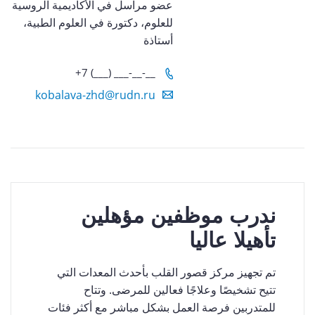
عضو مراسل في الأكاديمية الروسية
للعلوم، دكتورة في العلوم الطبية،
أستاذة
+7 (___) ___-__-__
kobalava-zhd@rudn.ru
ا في
ندرب موظفين مؤهلين
المج
ية
تأهيلا عاليا
للمعه
تم تجهيز مركز قصور القلب بأحدث المعدات التي
بفضل مجل
تتيح تشخيصًا وعلاجًا فعالين للمرضى. وتتاح
الباطني 
ة من
للمتدربين فرصة العمل بشكل مباشر مع أكثر فئات
للمتقدمي
ارب ذات