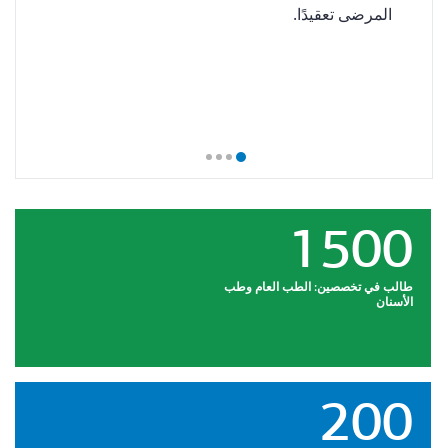
المرضى تعقيدًا.
مراحل كت
ر، مثل RUSSLAN وCHARM
رسائلهم م
اثه بانتظام
ساسية
1500
طالب في تخصصين: الطب العام وطب
الأسنان
200